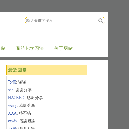
搜
索
关
键
字
机制
系统化学习法
关于网站
最近回复
飞雪
: 谢谢
sda
: 谢谢分享
HACKED
: 感谢分享
wang
: 感谢分享
AAA
: 很不错！！
mydy
: 感谢感谢
小崔
: 谢谢大佬