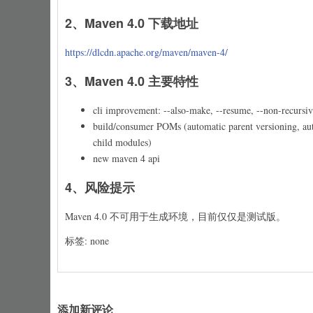
2、Maven 4.0 下载地址
https://dlcdn.apache.org/maven/maven-4/
3、Maven 4.0 主要特性
cli improvement: --also-make, --resume, --non-recursive
build/consumer POMs (automatic parent versioning, aut
child modules)
new maven 4 api
4、风险提示
Maven 4.0 不可用于生成环境，目前仅仅是测试版。
标签: none
添加新评论