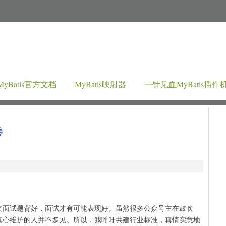
MyBatis官方文档
MyBatis映射器
一针见血MyBatis插件
卷
股文面试题背好，面试才有可能表现好。虽然很多公众号主在鼓吹
，真心维护的人并不多见。所以，我呼吁共建行业标准，真情实意地