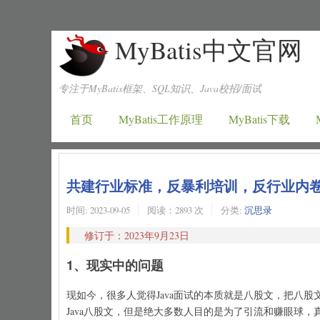
MyBatis中文官网
专注于MyBatis框架、SQL知识、Java校招/面试
首页
MyBatis工作原理
MyBatis下载
共建行业标准，反暴利培训，反行业内
时间:
2023-09-05
阅读：2893 次
分类:
沉思录
修订于：2023年9月23日
1、现实中的问题
现如今，很多人觉得Java面试的本质就是八股文，把八
Java八股文，但是绝大多数人目的是为了引流和赚眼球