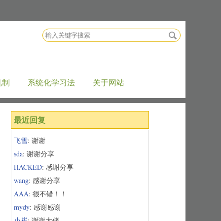
搜
索
关
键
字
机制
系统化学习法
关于网站
最近回复
飞雪
: 谢谢
sda
: 谢谢分享
HACKED
: 感谢分享
wang
: 感谢分享
AAA
: 很不错！！
mydy
: 感谢感谢
小崔
: 谢谢大佬