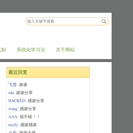
搜
索
关
键
字
机制
系统化学习法
关于网站
最近回复
飞雪
: 谢谢
sda
: 谢谢分享
HACKED
: 感谢分享
wang
: 感谢分享
AAA
: 很不错！！
mydy
: 感谢感谢
小崔
: 谢谢大佬