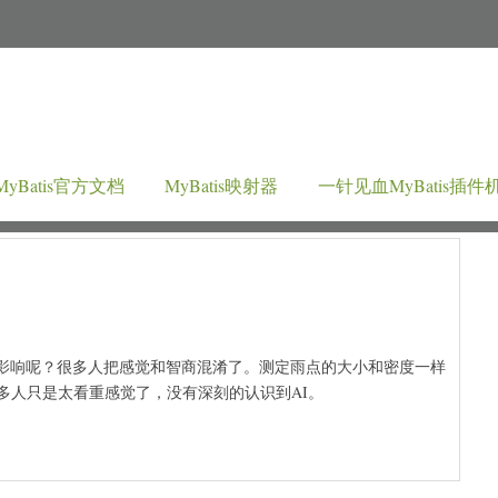
MyBatis官方文档
MyBatis映射器
一针见血MyBatis插件
影响呢？很多人把感觉和智商混淆了。测定雨点的大小和密度一样
多人只是太看重感觉了，没有深刻的认识到AI。