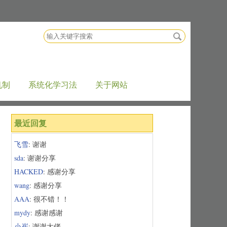
搜
索
关
键
字
机制
系统化学习法
关于网站
最近回复
飞雪
: 谢谢
sda
: 谢谢分享
HACKED
: 感谢分享
wang
: 感谢分享
AAA
: 很不错！！
mydy
: 感谢感谢
小崔
: 谢谢大佬