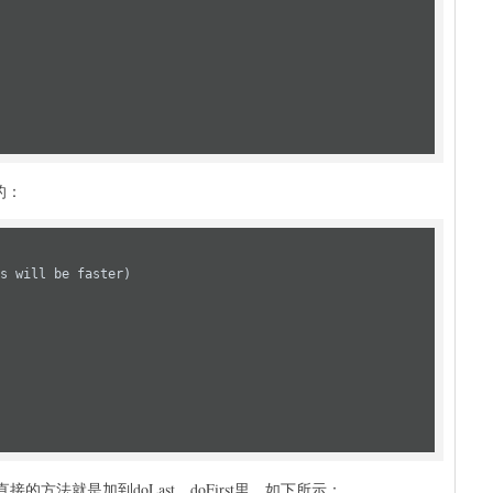
务的：
s will be faster)
法就是加到doLast、doFirst里，如下所示：