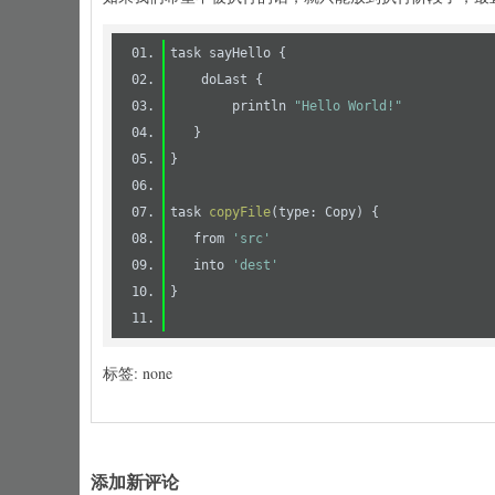
        println 
"Hello World!"
task 
copyFile
(type: Copy)
   from 
'src'
   into 
'dest'
标签: none
添加新评论