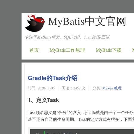
MyBatis中文官网
专注于MyBatis框架、SQL知识、Java校招/面试
首页
MyBatis工作原理
MyBatis下载
Gradle的Task介绍
时间:
2020-11-06
阅读：2457 次
分类:
Maven 教程
1、定义Task
Task顾名思义是"任务"的含义，gradle就是由一个一个
甚至还有自己的生命周期。Task的定义方式有很多，下