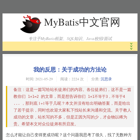
MyBatis中文官网
专注于MyBatis框架、SQL知识、Java校招/面试
首页
我的反思：关于成功的方法论
时间:
2021-05-29
阅读：2224 次
分类:
沉思录
MyBatis工作原理
备注：这是一篇写给站长徒弟们的内容。各位徒弟们，这不是一篇
教你们
的文章，而是想告诉你们
1+1=2
1+1不等于3，不等于4
，那到底 1+1等于几呢？本文并没有给出明确答案，而是给出
...
MyBatis下载
了若干提示，同时也欢迎大家私下找站长来沟通和交流。关于教人
成功的文章，站长写的不多，但是正因为写的少，才会物以稀为
贵。希望本文对众位徒弟有所启发。
MyBatis官方文档
怎么才能让自己变得更成功呢？这个问题我思考了很久，找了无数种方