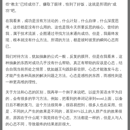
些“教主”已经成功了。赚取了眼球，恰到了好饭，这就是所谓的“成
功”吧。
在我看来，成功是没有方法论的，什么计划，什么自律，什么深度思
考，这些都是没有什么用的。这也是我今天所要反思的核心。曾经的
我，属于技术流派，企图通过寻找方法来通向成功。但是，我最终发
现，根本就没有什么方法。所谓的方法，都是彼时彼景的瞬间心态而
已。
我们对待方法，犹如抽象的公式一般，反复的膜拜。但是在我看来，这
种抽象的东西对成功几乎没有什么帮助。真正有帮助的应该是心态，结
合自我当前所处之情景，犹如越王勾践卧薪尝胆。心态才能激发斗志，
才能产生各种高效的解决问题之方法。心态是感性的东西，而感性则是
一种更高维的理性。
关于方法和心态的区别，我再举一个例子来说吧。以提升英语水平为目
的，会有很多的学习方法。例如，把看到的单词记录到word上面，以备
日后不断的复习。这个方法很简单，很容易想到，很多人也在采用。但
是，不同的人产生的效果是不同的，甚至80%以上的人群产生的效果很
差。原因在于什么呢？我觉得在于心态。方法都是一样的，但是人与人
的心态不同，导致最终的结果差距很大。