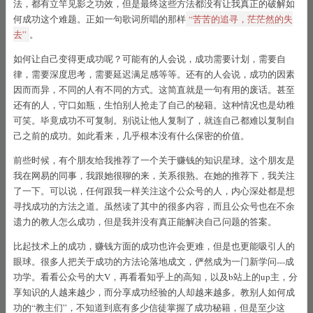
法，都有立竿见影之功效，但是最终这些方法都没有让我真正的破解如
MyBatis映射器
何成功这个难题。正如一句歌词所唱的那样
“苦苦的追寻，茫茫然的失
去”
。
如何让自己变得更成功呢？可能有的人会说，成功需要计划，需要自
一针见血MyBatis插件机制
律，需要深度思考，需要延迟满足感等等。还有的人会说，成功的因素
因而而异，不同的人有不同的方式。这简直就是一句有用的废话。甚至
还有的人，守口如瓶，生怕别人抢走了自己的秘籍。这种情况也是幼稚
系统化学习法
可笑。毕竟成功不可复制。别说让他人复制了，就连自己都难以复制自
己之前的成功。如此看来，几乎根本没有什么保密的价值。
关于网站
前些时候，有个朋友给我推荐了一个关于赚钱的知识星球。这个朋友是
我在网易的同事，我跟她很聊的来，关系很熟。在她的推荐下，我关注
了一下。可以说，任何跟我一样关注这个公众号的人，内心深处都是想
寻找成功的方法之道。虽然读了其中的很多内容，而且公众号也在不余
遗力的教人怎么成功，但是我并没有真正能解决自己问题的答案。
比起技术上的成功，赚钱方面的成功也许会更难，但是也更能吸引人的
眼球。很多人把关于成功的方法论落地成文，俨然成为一门新学问---成
功学。看看公众号的大V，再看看知乎上的高知，以及b站上的up主，分
享知识的人越来越少，而分享成功经验的人却越来越多。教别人如何成
功的“教主们”，不知道到底有多少信徒掌握了成功秘籍，但是至少这