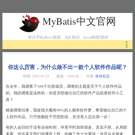
MyBatis中文官网
专注于MyBatis框架、SQL知识、Java校招/面试
首页
你这么厉害，为什么做不出一款个人软件作品呢？
时间:
2023-01-23
阅读：1616 次
分类:
世间百态
MyBatis工作原理
在去年，我调查了100个社群成员，调查的主题是关于个人软件作品
的。我的调查是这样的：你是否想做出自己的软件产品或者软件小工
具？
MyBatis下载
根据调查结果，我发现大概有90%的人都有软件梦，希望做出自己的个
人软件作品。只可惜都处于空想阶段，并没有人迈出第一步！
MyBatis官方文档
有的人会归结于没有业余时间，毕竟平时加班很多。其实不然，从局部
来看，也许某天我们搞通宵上线，的确工作十分紧张；但是从全局来