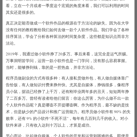
看，立在一个月或者一季度这个宏观的角度来看，我们可以利用的时间
MyBatis映射器
其实还是很多的。
真正决定能否做成一个软件作品的根源在于方法论的缺失。因为在大学
一针见血MyBatis插件机制
没有任何的教程教给我们如何去做一款个人软件作品。我们学会了各种
排序算法，学会了分析各种算法的时间复杂度，这些都是知识点而非方
法论。
系统化学习法
2019年，我通过做小软件挣了20多万。事后来看，这完全是运气所赐。
万事洞明皆学问，运营一款小软件也是一门学问，没有那么容易掌握。
当时，能够挣到钱，靠的是一腔热血，并非方法论。
关于网站
程序员做副业的方式有很多种：有人接私货做外包，有人做自媒体靠广
告恰饭，有人做知识付费来挣外快。尤其是自媒体，挣钱很多，像程序
员小鼠，据说已经挣了上千万，还有刚毕业两年多的丑天，短短两年挣
了二百多万。曾经有读者给他们留言：你这么厉害，为什么做不出一款
个人软件作品呢？真是哪壶不开提哪壶啊。作为程序员，最不缺的是技
术，但是缺少的产品设计和推广运营能力。程序员做小软件有 90% 的失
败率，还有 9% 的小软件“不死不活”，每年有几百到几千的收入。对小
软件来讲，只有收入达到十万以上，才算是成功。
平心而论，比起做自媒体，个人软件的开发和运营则困难的多。即便是