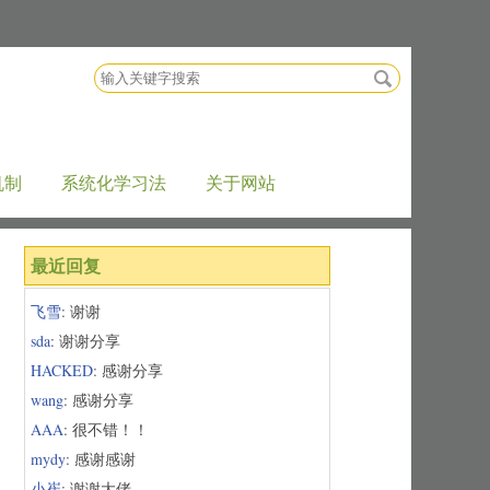
搜
索
关
键
字
机制
系统化学习法
关于网站
最近回复
飞雪
: 谢谢
sda
: 谢谢分享
HACKED
: 感谢分享
wang
: 感谢分享
AAA
: 很不错！！
mydy
: 感谢感谢
小崔
: 谢谢大佬