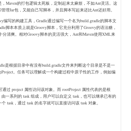
但是，Maven的打包逻辑太死板，定制起来太麻烦，不如Ant灵活。这
管理Jar包，又能自己写脚本，并且脚本写起来还比Ant还好用。
vy编写的构建工具，Gradle通过编写一个名为build.gradle的脚本文
e脚本本质上就是Groovy脚本，它充分利用了Groovy的语法糖，
爽。相对Groovy脚本的灵活强大，Ant和Maven使用XML来
Gradle是根据目录中有没有build.gradle文件来判断这个目录是不是一
可以称之为Project。任务可以理解成一个构建过程中原子性的工作，例如编
文件中可通过 project 属性访问该对象。而 rootProject 属性代表的是根
roject 由一系列的 task 组成，用户可以自定义 task，也可以继承已有的
一个 task，通过 task 的名字就可以直接访问该 task 对象。