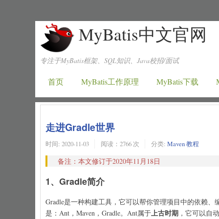
MyBatis中文官网
专注于MyBatis框架、SQL知识、Java校招/面试
首页
MyBatis工作原理
MyBatis下载
走进Gradle世界
时间:
2020-11-03
阅读：2766 次
分类:
Maven 教程
备注：本文修订于2020年11月18日
1、Gradle简介
Gradle是一种构建工具，它可以帮你管理项目中的依
上古时期
是：Ant，Maven，Gradle。Ant属于
，它可以自动