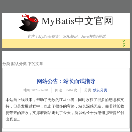
MyBatis中文官网
专注于MyBatis框架、SQL知识、Java校招/面试
首页
分类 默认分类 下的文章
MyBatis工作原理
网站公告：站长面试指导
时间:
2023-07-20
阅读：3704 次
分类:
默认分类
MyBatis下载
本站自上线以来，帮助了无数的IT从业者，同时收获了很多的感谢和支
持，但是发展过程中，也走了很多的弯路，站长深感无奈。靠着站长收
徒带来的营收，支撑着网站走到了今天，所以站长十分感谢那些曾经付
MyBatis官方文档
出真金...